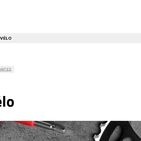
 VÉLO
ANT·ES
élo