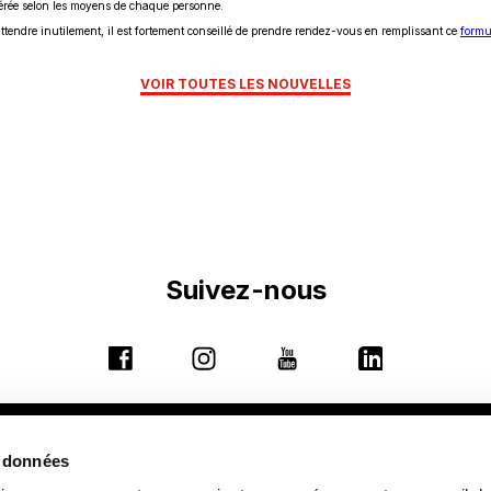
ggérée selon les moyens de chaque personne.
’attendre inutilement, il est fortement conseillé de prendre rendez-vous en remplissant ce
formu
VOIR TOUTES LES NOUVELLES
Suivez-nous
Ce
Ce
Ce
Ce
lien
lien
lien
lien
s'ouvrira
s'ouvrira
s'ouvrira
s'ouvrira
dans
dans
dans
dans
Ce
9155, rue Saint-Hubert, Montréal (Québec) H2M 1Y8
s données
une
une
une
une
lien
Ce
 du Collège (PDF)
nouvelle
|
Annuaire
nouvelle
|
Coordonnées et horaires d'ac
nouvelle
nouvelle