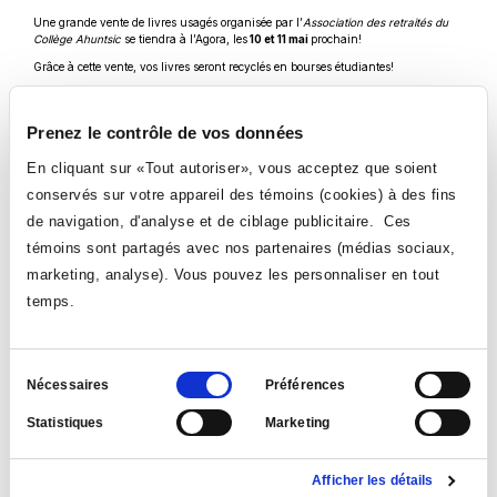
Une grande vente de livres usagés organisée par l’
Association des retraités du
Collège Ahuntsic
se tiendra à l’Agora, les
10 et 11 mai
prochain!
Grâce à cette vente, vos livres seront recyclés en bourses étudiantes!
Prenez le contrôle de vos données
INFORMATION
En cliquant sur «Tout autoriser», vous acceptez que soient
Fondation (A1.204)
conservés sur votre appareil des témoins (cookies) à des fins
514 389-5921, poste 2958
fondation@collegeahuntsic.qc.ca
de navigation, d'analyse et de ciblage publicitaire. Ces
VOIR TOUTES LES NOUVELLES
témoins sont partagés avec nos partenaires (médias sociaux,
marketing, analyse). Vous pouvez les personnaliser en tout
temps.
Sélection
Nécessaires
Préférences
du
Statistiques
Marketing
consentement
Suivez-nous
Ce
Ce
Ce
Ce
Afficher les détails