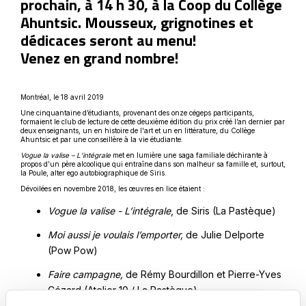
prochain, à 14 h 30, à la Coop du Collège
Ahuntsic. Mousseux, grignotines et
dédicaces seront au menu!
Venez en grand nombre!
Montréal, le 18 avril 2019
Une cinquantaine d’étudiants, provenant des onze cégeps participants,
formaient le club de lecture de cette deuxième édition du prix créé l’an dernier par
deux enseignants, un en histoire de l'art et un en littérature, du Collège
Ahuntsic et par une conseillère à la vie étudiante.
Vogue la valise – L’intégrale
met en lumière une saga familiale déchirante à
propos d’un père alcoolique qui entraîne dans son malheur sa famille et, surtout,
la Poule, alter ego autobiographique de Siris.
Dévoilées en novembre 2018, les œuvres en lice étaient :
Vogue la valise - L’intégrale
, de Siris (La Pastèque)
Moi aussi je voulais l’emporter,
de Julie Delporte
(Pow Pow)
Faire campagne,
de Rémy Bourdillon et Pierre-Yves
Cézard (Atelier 10 / La Pastèque)