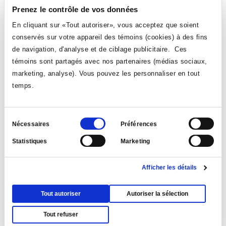
Zviane au Japon
, de Zviane (Pow Pow)
Prenez le contrôle de vos données
Black Hammer (tome 1
), de Jeff Lemire et Dean
En cliquant sur «Tout autoriser», vous acceptez que soient
Ormston (Urban comics)
conservés sur votre appareil des témoins (cookies) à des fins
de navigation, d'analyse et de ciblage publicitaire. Ces
Rappelons que les objectifs du Prix BD des collégiens visent la promotion de la
témoins sont partagés avec nos partenaires (médias sociaux,
bande dessinée canadienne actuelle auprès des étudiants, en plus d’encourager
la lecture et le jugement critique de ceux-ci. Cette activité culturelle a également
marketing, analyse). Vous pouvez les personnaliser en tout
pour but de mettre en valeur le travail des auteurs.
temps.
À la suite du succès de cette deuxième édition du Prix BD des collégiens, celui-ci
sera de retour pour une troisième année, en 2019-2020.
Ce
Pour plus de détails :
www.facebook.com/prixbd
lien
s'ouvrira
Sélection
Nécessaires
Préférences
dans
du
une
nouvelle
Statistiques
Marketing
VOIR TOUTES LES NOUVELLES
consentement
fenêtre
Afficher les détails
Tout autoriser
Autoriser la sélection
Tout refuser