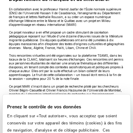
En collaboration avec le professeur Hamid Jaafar de l’École normale supérieure
(ÉNS) de l’Université Hassan II de Casablanca, l’enseignante au Département
de français et lettres Nathalie Roussin, a su créer un espace numérique
d’échange littéraire entre le Maroc et le Québec avec un projet en Milieu
d’apprentissage en réseau international (MARI).
Ce projet novateur a en effet proposé un cadre stimulant de cocréation
pédagogique reposant sur l’étude d’une dizaine d’œuvres issues de la littérature
migrante québécoise. Dix équipes québécoises ont ainsi été jumelées à dix
équipes marocaines afin d’explorer des textes d’origines culturelles et géographies
diverses : Maroc, Algérie, France, Haïti, Liban, Chine et Chili.
Trois rencontres virtuelles ont été organisées sur la plateforme TEAMS, dans les
locaux de la CLAAC, totalisant six heures d’échanges. Ces rencontres ont permis
aux personnes étudiantes de réaliser une analyse thématique des différentes
diasporas, en tenant compte des contextes sociohistoriques et politiques propres à
chaque auteur. Elles ont par la suite effectué un bilan collectif de leurs
apprentissages. Le fruit de cette collaboration – un travail écrit remis à la fin de
la session – comptera pour 20 % de la note finale.
Ce projet MARI s’inscrit dans un projet de recherche piloté par les chercheurs
Olivier Bégin-Caouette et Olivier Francis Hazoume de l’Université de Montréal,
membre du Laboratoire interdisciplinaire de recherche sur l’enseignement
supérieur (LIRES). L’enseignante Nathalie Roussin s’est engagée à codévelopper
et à mettre en place un MARI au sein d’un cours et à participer à son évaluation.
Elle a d’ailleurs partagé son expérience le 7 mai dernier lors d’un panel sur les
Prenez le contrôle de vos données
MARI, dans le cadre de l’ACFAS. Le panel, intitulé Vivre les collaborations
internationales et interculturelles dans la classe : le cas des milieux
En cliquant sur «Tout autoriser», vous acceptez que soient
d’apprentissage en réseau international (MARI) au cégep, a pu également
compter sur la participation d’Olivier Bégin-Caouette et d’Olivier Francis
conservés sur votre appareil des témoins (cookies) à des fins
Hazoume (Université de Montréal) et Mathieu Chevalier (École nationale
d’aérotechnique).
de navigation, d'analyse et de ciblage publicitaire. Ces