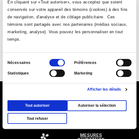
VOIR TOUTES LES NOUVELLES
En cliquant sur «Tout autoriser», vous acceptez que soient
une
nouvelle
nouvelle
fenêtre
conservés sur votre appareil des témoins (cookies) à des fins
fenêtre
de navigation, d'analyse et de ciblage publicitaire. Ces
témoins sont partagés avec nos partenaires (médias sociaux,
marketing, analyse). Vous pouvez les personnaliser en tout
temps.
Suivez-nous
Sélection
Nécessaires
Préférences
du
Ce
Ce
Ce
Ce
Statistiques
Marketing
consentement
lien
lien
lien
lien
s'ouvrira
s'ouvrira
s'ouvrira
s'ouvrira
Afficher les détails
dans
dans
dans
dans
Ce
9155, rue Saint-Hubert, Montréal (Québec) H2M 1Y8
une
une
une
une
lien
Ce
Plan du Collège (PDF)
nouvelle
nouvelle
|
Annuaire
nouvelle
|
Coordonnées et
nouvelle
Tout autoriser
Autoriser la sélection
s'ouvr
lien
fenêtre
horaires d'accueil
fenêtre
fenêtre
fenêtre
dans
Tout refuser
s'ouvrira
une
dans
nouve
MESURES
une