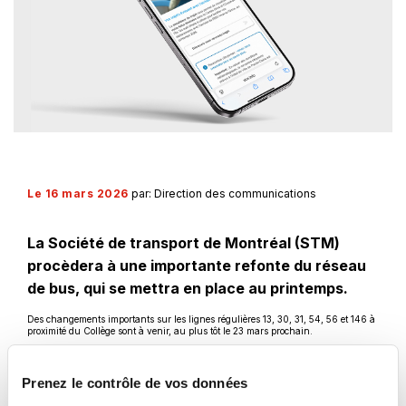
Le 16 mars 2026
par: Direction des communications
La Société de transport de Montréal (STM)
procèdera à une importante refonte du réseau
de bus, qui se mettra en place au printemps.
Des changements importants sur les lignes régulières 13, 30, 31, 54, 56 et 146 à
proximité du Collège sont à venir, au plus tôt le 23 mars prochain.
Ce
La STM vous encourage à consulter la page Web de la
refonte
. Elle comporte une
Ce
lien
carte interactive
à l'aide de laquelle vous pouvez simuler votre itinéraire et
lien
s'ouvrira
connaître les temps de passage à votre arrêt pour mieux planifier vos
Prenez le contrôle de vos données
s'ouvrira
dans
déplacements!
dans
une