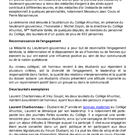
lieutenant-gouverneur a remis des médailles d’argent à des aînés ayant
contribué à différentes œuvres, et des médailles d’or (médaille de mérite
exceptionnel) à quelques personnalités, notamment Messieurs Jean Coutu et
Pierre Maisonneuve.
La cérémonie s’est déroulée à l’auditorium du Collège Ahuntsic, en présence du
lieutenant-gouverneur, l’honorable J. Michel Doyon, de la directrice du Collège
me
Ahuntsic, M
Nathalie Vallée, de quelques députés, de membres du personnel
du Collège, des lauréats et d’un public de plus de 450 personnes.
Reconnaissance de l’engagement
La Médaille du Lieutenant-gouverneur a pour but de reconnaître l’engagement
bénévole, la détermination et le dépassement de soi d’hommes ou de femmes qui
exercent ou qui ont exercé une influence positive au sein de leur communauté
ou de la nation québécoise.
Au niveau collégial, cet honneur revient à des étudiants qui répondent à
plusieurs critères, soit la diversité de l’engagement, le leadership et la
responsabilité dans l’action, la qualité des relations interpersonnelles et la qualité
du dossier scolaire. Les étudiants choisis présentent une attitude inspirante ou
ont un rayonnement positif dans un groupe ou dans la communauté.
Deux lauréats exemplaires
Laurent Charbonneau et Viky Goupil, les deux lauréats du Collège Ahuntsic,
méritent assurément cet honneur, ayant tous deux des parcours inspirants.
e
Laurent Charbonneau
– Étudiant de 2
année en
langues modernes
au Collège
Ahuntsic, Laurent se démarque par son leadership. Il a notamment été porte-
parole lors des journées Portes ouvertes du Collège. Il a organisé une soirée-
rencontre pour les nouveaux étudiants, ainsi qu’une campagne de financement
pour un séjour d’études à l’étranger auquel il a participé. Il s’est aussi engagé en
étant jeune conseiller dans un parti politique et en participant aux deux
dernières législatures du Forum Étudiant, où il a joué les rôles de whip et de chef
du deuxième groupe d’opposition. Malgré des ennuis de santé en cours d’année,