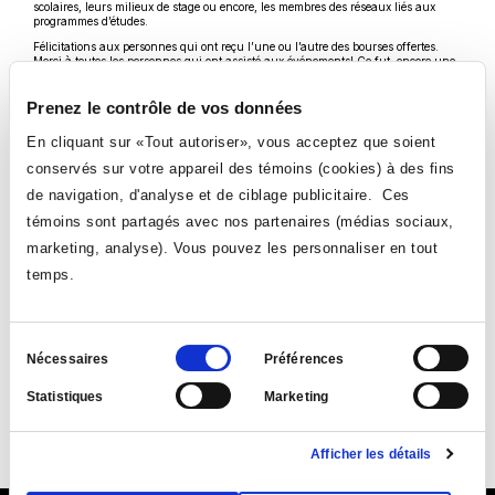
scolaires, leurs milieux de stage ou encore, les membres des réseaux liés aux
programmes d’études.
Félicitations aux personnes qui ont reçu l’une ou l’autre des bourses offertes.
Merci à toutes les personnes qui ont assisté aux événements! Ce fut, encore une
fois, un grand succès!
Voici les liens des albums de photos des soirées de remise de bourses.
Prenez le contrôle de vos données
Ce
Soirée de remise de bourses – lundi 4 mai 2026
lien
En cliquant sur «Tout autoriser», vous acceptez que soient
Ce
Soirée de remise de bourses – mardi 5 mai 2026
s'ouvrira
lien
conservés sur votre appareil des témoins (cookies) à des fins
dans
Ce
Soirée de remise de bourses – mercredi 6 mai 2026
s'ouvrira
une
lien
dans
de navigation, d'analyse et de ciblage publicitaire. Ces
nouvelle
VOIR TOUTES LES NOUVELLES
s'ouvrira
une
fenêtre
dans
témoins sont partagés avec nos partenaires (médias sociaux,
nouvelle
une
fenêtre
marketing, analyse). Vous pouvez les personnaliser en tout
nouvelle
fenêtre
temps.
Sélection
Nécessaires
Préférences
du
Statistiques
Marketing
Suivez-nous
consentement
Ce
Ce
Ce
Ce
Afficher les détails
lien
lien
lien
lien