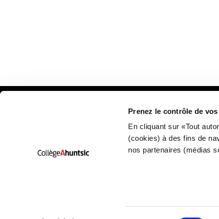
Prenez le contrôle de vo
Plan
En cliquant sur «Tout auto
(cookies) à des fins de na
nos partenaires (médias s