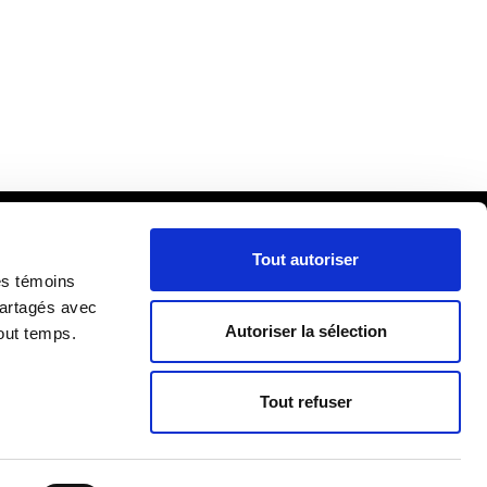
Tout autoriser
cueil
es témoins
ira
partagés avec
Autoriser la sélection
out temps.
lle
RIÈRE
re
Tout refuser