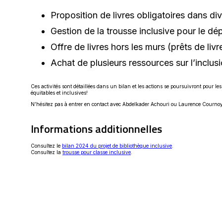
Proposition de livres obligatoires dans di
Gestion de la trousse inclusive pour le d
Offre de livres hors les murs (prêts de liv
Achat de plusieurs ressources sur l’inclus
Ces activités sont détaillées dans un bilan et les actions se poursuivront pour les
équitables et inclusives!
N’hésitez pas à entrer en contact avec Abdelkader Achouri ou Laurence Cournoyer
Informations additionnelles
Ce
Consultez le
bilan 2024 du projet de bibliothèque inclusive
.
Ce
lien
Consultez la
trousse pour classe inclusive
.
lien
s'ouvrira
s'ouvrira
dans
dans
une
une
nouvelle
nouvelle
fenêtre
fenêtre