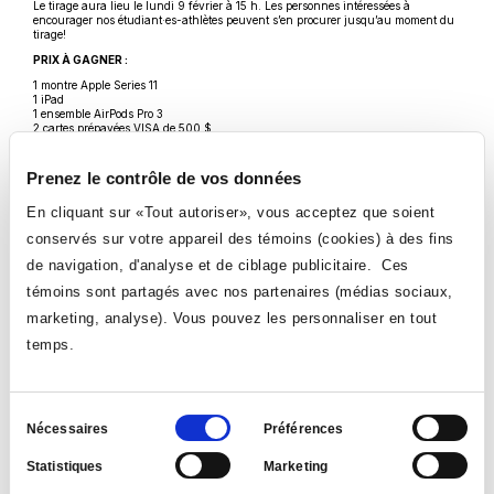
Le tirage aura lieu le lundi 9 février à 15 h. Les personnes intéressées à
encourager nos étudiant·es-athlètes peuvent s’en procurer jusqu’au moment du
tirage!
PRIX À GAGNER :
1 montre Apple Series 11
1 iPad
1 ensemble AirPods Pro 3
2 cartes prépayées VISA de 500 $
2 cartes-cadeaux Sports Experts de 250 $
5 ensembles-cadeaux des Aigles (sac à dos et casquette)
Prenez le contrôle de vos données
Les billets sont en vente au bureau du Service de la vie étudiante. Par contre, il
est préférable de sonder les personnes étudiantes afin de les encourager
En cliquant sur «Tout autoriser», vous acceptez que soient
directement! Le bureau du Service de la vie étudiante est situé au local B2.400
et il est ouvert entre 8 h 30 et 17 h 30 (le bureau peut être fermé entre 12 h et
conservés sur votre appareil des témoins (cookies) à des fins
13 h). Les paiements en argent comptant ou par carte sont acceptés.
de navigation, d'analyse et de ciblage publicitaire. Ces
Merci de soutenir les Aigles et de contribuer au maintien du programme
d’excellence en sport du Collège!
témoins sont partagés avec nos partenaires (médias sociaux,
VOIR TOUTES LES NOUVELLES
marketing, analyse). Vous pouvez les personnaliser en tout
temps.
Sélection
Nécessaires
Préférences
du
Statistiques
Marketing
consentement