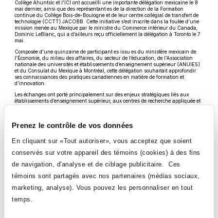
Collège Ahuntsic et l’ICI ont accueilli une importante délégation mexicaine le 8
mai dernier, ainsi que des représentant·es de la direction de la Formation
continue du Collège Bois-de-Boulogne et de leur centre collégial de transfert de
technologie (CCTT) JACOBB. Cette initiative s’est inscrite dans la foulée d’une
mission menée au Mexique par le ministre du Commerce intérieur du Canada,
Dominic LeBlanc, qui a d’ailleurs reçu officiellement la délégation à Toronto le 7
mai.
Composée d’une quinzaine de participant·es issu·es du ministère mexicain de
l’Économie, du milieu des affaires, du secteur de l’éducation, de l’Association
nationale des universités et établissements d’enseignement supérieur (ANUIES)
et du Consulat du Mexique à Montréal, cette délégation souhaitait approfondir
ses connaissances des pratiques canadiennes en matière de formation et
d’innovation.
Les échanges ont porté principalement sur des enjeux stratégiques liés aux
établissements d’enseignement supérieur, aux centres de recherche appliquée et
à l’industrie. L’adéquation formation-emploi, la collaboration entre le milieu de
l’éducation et l’industrie dans l’adaptation continue des programmes d’études,
ainsi que les approches innovantes en matière de rehaussement des
Prenez le contrôle de vos données
compétences ont également été au cœur des présentations et des discussions
Le Collège Ahuntsic est apparu comme un hôte de choix pour cette occasion. La
En cliquant sur «Tout autoriser», vous acceptez que soient
visite de la délégation s’est conclue par un parcours des départements de
médecine nucléaire, de génie électrique, de génie civil et de soins préhospitaliers
conservés sur votre appareil des témoins (cookies) à des fins
d’urgence, offrant ainsi un aperçu concret de son expertise et de la qualité de ses
infrastructures.
de navigation, d'analyse et de ciblage publicitaire. Ces
Cette visite représente une autre occasion de renforcer les liens internationaux et
témoins sont partagés avec nos partenaires (médias sociaux,
de mettre en valeur le savoir-faire du Collège Ahuntsic et des établissements
d’enseignement québécois en matière de formation adaptée aux réalités du
marketing, analyse). Vous pouvez les personnaliser en tout
marché du travail.
temps.
VOIR TOUTES LES NOUVELLES