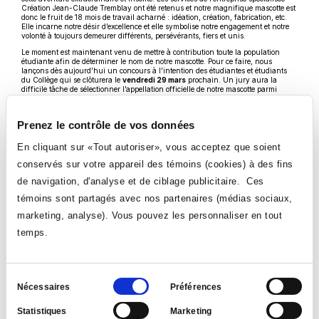
Création Jean-Claude Tremblay ont été retenus et notre magnifique mascotte est
donc le fruit de 18 mois de travail acharné : idéation, création, fabrication, etc.
Elle incarne notre désir d’excellence et elle symbolise notre engagement et notre
volonté à toujours demeurer différents, persévérants, fiers et unis.
Le moment est maintenant venu de mettre à contribution toute la population
étudiante afin de déterminer le nom de notre mascotte. Pour ce faire, nous
lançons dès aujourd’hui un concours à l’intention des étudiantes et étudiants
du Collège qui se clôturera le
vendredi 29 mars
prochain. Un jury aura la
difficile tâche de sélectionner l’appellation officielle de notre mascotte parmi
toutes les propositions qui auront été enregistrées. La personne qui aura soumis
le nom gagnant recevra
une casquette des Aigles ainsi qu’un coupon
cadeau de 150 $ à la Coop
et
des prix de participation seront également tirés
Prenez le contrôle de vos données
parmi toutes les personnes participantes.
Ce
Pour participer au concours, remplissez le
formulaire prévu à cet effet
.
En cliquant sur «Tout autoriser», vous acceptez que soient
lien
Nous souhaitons la meilleure des chances aux équipes des Aigles qui sont
s'ouvrira
conservés sur votre appareil des témoins (cookies) à des fins
toujours en action pour plusieurs disciplines annuelles. Les championnats de
dans
conférence ainsi que les championnats provinciaux approchent à grands pas et
une
de navigation, d'analyse et de ciblage publicitaire. Ces
plusieurs de nos équipes sont, encore cette année, en lice pour remporter les
nouvelle
grands honneurs.
fenêtre
témoins sont partagés avec nos partenaires (médias sociaux,
VOIR TOUTES LES NOUVELLES
marketing, analyse). Vous pouvez les personnaliser en tout
temps.
Sélection
Nécessaires
Préférences
du
Statistiques
Marketing
consentement