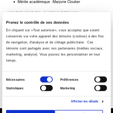
Mérite académique : Marjorie Cloutier
HONNEURS INDIVIDUELS – CHAMPIONNAT PROVINCIAL
Équipe d'étoiles : Audrey-Ann Cardinal et Élisabeth-
Prenez le contrôle de vos données
G. Poulin
En cliquant sur «Tout autoriser», vous acceptez que soient
conservés sur votre appareil des témoins (cookies) à des fins
Félicitations!
de navigation, d'analyse et de ciblage publicitaire. Ces
VOIR TOUTES LES NOUVELLES
témoins sont partagés avec nos partenaires (médias sociaux,
marketing, analyse). Vous pouvez les personnaliser en tout
temps.
Sélection
Nécessaires
Préférences
du
Suivez-nous
Statistiques
Marketing
consentement
Ce
Ce
Ce
Ce
Afficher les détails
lien
lien
lien
lien
s'ouvrira
s'ouvrira
s'ouvrira
s'ouvrira