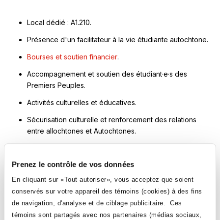
Local dédié : A1.210.
Présence d'un facilitateur à la vie étudiante autochtone.
Ce
Bourses et soutien financier
.
lien
Accompagnement et soutien des étudiant·e·s des
s'ouvrira
Premiers Peuples.
dans
une
Activités culturelles et éducatives.
nouvelle
Sécurisation culturelle et renforcement des relations
fenêtre
entre allochtones et Autochtones.
Prenez le contrôle de vos données
Ce
GILBERT NIQUAY
En cliquant sur «Tout autoriser», vous acceptez que soient
lien
Facilitateur à la vie étudiante autochtone
s'ouvrira
gilbert.niquay@collegeahuntsic.qc.ca
conservés sur votre appareil des témoins (cookies) à des fins
dans
une
de navigation, d'analyse et de ciblage publicitaire. Ces
nouvelle
fenêtre
témoins sont partagés avec nos partenaires (médias sociaux,