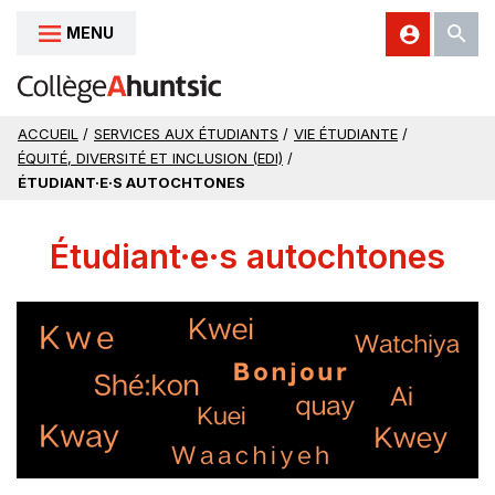
MENU
Aller au contenu
ACCUEIL
/
SERVICES AUX ÉTUDIANTS
/
VIE ÉTUDIANTE
/
ÉQUITÉ, DIVERSITÉ ET INCLUSION (EDI)
/
ÉTUDIANT·E·S AUTOCHTONES
Étudiant·e·s autochtones