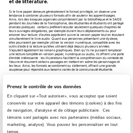
et de littérature.
Si le livre papier demeure généralement le format privilégié, on observe une
tendance à combiner plusieurs formats afin de soutenir les apprentissages.
Ainsi, lors des kiosques organisés conjointement par la bibliothèque et le SAIDE
pendant les Journées de la francophonie, des étudiantes et étudiants ont partagé
diverses pratiques : certains préfèrent écouter seulement quelques chapitres de
leurs ouvrages obligatoires, par exemple durant leurs déplacements ou pour
amorcer leur lecture; d’autres apprécient suivre la version papier tout en écoutant
simultanément le livre audio. Quant aux personnes présentant une dyslexie,
elles pourraient par exemple utiliser la version numérique, compatible avec les
outils d’aide à la lecture qu’elles utilisent déjà depuis plusieurs années.
S’ajoutent également les romans graphiques. Bien qu’ils ne puissent remplacer
une lecture complète en version papier, numérique ou audio, ils offrent une porte
d’entrée intéressante : les illustrations facilitent la compréhension du contexte de
l’œuvre et résument certains passages en mettant en scène les personnages et
les lieux. Ainsi, les formats se combinent ou s’alternent, offrant une grande
souplesse pour répondre aux besoins variés de la communauté étudiante.
Afin de rendre ces œuvres facilement repérables, l’équipe de la bibliothèque a
recensé toutes celles incluses dans ce projet et les présente sous forme d’une liste
simple à utiliser. En cliquant sur le lien fourni, les enseignants et étudiants
Prenez le contrôle de vos données
peuvent consulter les œuvres ciblées et les différents formats disponibles.
Des liens directs ont aussi été intégrés au catalogue Koha vers d’autres
En cliquant sur «Tout autoriser», vous acceptez que soient
catalogues, afin de lever les obstacles d’accès. De plus, lorsque des livres audio
sont accessibles sur des plateformes publiques, comme l’application Ohdio de
conservés sur votre appareil des témoins (cookies) à des fins
Radio-Canada par exemple, des hyperliens y mènent directement, enrichissant
de navigation, d'analyse et de ciblage publicitaire. Ces
encore davantage l’offre facilitant l’accessibilité :
Contenu de la Bibliothèque
Ce
inclusive
témoins sont partagés avec nos partenaires (médias sociaux,
lien
Les usages possibles de ce projet sont nombreux : faire écouter en classe un
s'ouvrira
marketing, analyse). Vous pouvez les personnaliser en tout
chapitre ou un extrait d’une œuvre, repérer les titres pour lesquels plusieurs
dans
formats officiels existent, ou encore orienter les étudiantes et étudiants vers ces
une
temps.
ressources gratuites. À vos livres, et bonne lecture!