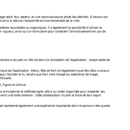
ssage selon leur secteur, et une reconnaissance photo des déchets. À travers ces
nt ainsi à réduire l'empreinte environnementale de la ville.
tières recyclables ou organiques. Il a également la possibilité d’utiliser la
en vigueur, ainsi qu’un formulaire pour contacter l'arrondissement en cas de
membre a occupé un rôle clé dans la conception de l’application : responsable de
aphique de l’application. Alexis, Max et Karl ont également joué des rôles cruciaux
ur faciliter le tri, tandis que Karl s'est chargé du calendrier de triage,
ificielle.
DB, Figma et GitHub.
 principes de la méthode agile, elle a su rester organisée pour respecter ses
nt une forte cohésion. Cette collaboration illustre la force de leur esprit
projet représente également une expérience importante dans le parcours des quatre