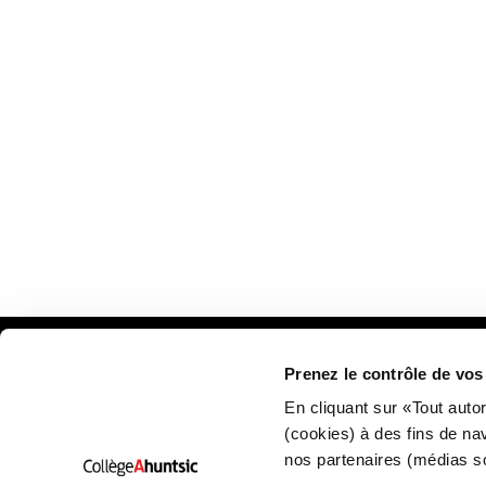
Prenez le contrôle de vo
Plan
En cliquant sur «Tout auto
(cookies) à des fins de na
nos partenaires (médias s