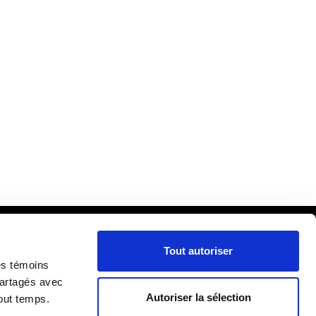
Tout autoriser
cueil
es témoins
ira
partagés avec
Autoriser la sélection
out temps.