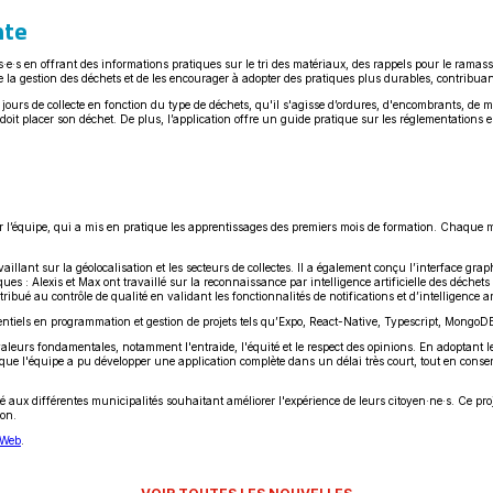
nte
is·e·s en offrant des informations pratiques sur le tri des matériaux, des rappels pour le rama
 de la gestion des déchets et de les encourager à adopter des pratiques plus durables, contribua
 jours de collecte en fonction du type de déchets, qu'il s'agisse d’ordures, d'encombrants, de ma
oit placer son déchet. De plus, l’application offre un guide pratique sur les réglementations 
our l’équipe, qui a mis en pratique les apprentissages des premiers mois de formation. Chaque 
vaillant sur la géolocalisation et les secteurs de collectes. Il a également conçu l’interface gr
 : Alexis et Max ont travaillé sur la reconnaissance par intelligence artificielle des déchets po
ribué au contrôle de qualité en validant les fonctionnalités de notifications et d’intelligence art
ssentiels en programmation et gestion de projets tels qu’Expo, React-Native, Typescript, Mongo
leurs fondamentales, notamment l'entraide, l'équité et le respect des opinions. En adoptant les
que l'équipe a pu développer une application complète dans un délai très court, tout en conserva
enté aux différentes municipalités souhaitant améliorer l'expérience de leurs citoyen·ne·s. Ce 
ion.
Ce
e Web
.
lien
s'ouvrira
dans