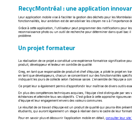
RecycMontréal : une application innova
Leur application mobile vise à faciliter la gestion des déchets pour les Montréala
fonctionnalités, leur ambition est de sensibiliser les citoyen·ne·s à l'importance
Grâce à cette application, l’utilisateur peut programmer des notifications pour les
reconnaissance photo ou un outil de recherche pour déterminer dans quel bac il d
problème.
Un projet formateur
La réalisation de ce projet a constitué une expérience formatrice significative p
produit, développeur et testeur en contrôle de qualité.
Greg, en tant que responsable de produit et chef d’équipe, a piloté le projet en tra
en tant que développeurs, chacun se concentrant sur des fonctionnalités spécifiques
indiquant les jours de collecte selon l’adresse saisie. L'ensemble de l’équipe a cont
Ce projet leur a également permis d’approfondir leur maîtrise de divers outils e
En plus des compétences techniques acquises, l'équipe s'est distinguée par ses va
échéances et atteindre tous ses objectifs. C'est grâce à cette approche rigoureuse 
d'équipe et leur engagement envers des valeurs communes.
Le résultat de ce travail d’équipe est un produit de qualité qui pourra être prés
étudiants, qui auront également un stage à réaliser dans le cadre de leur format
Pour en savoir plus et découvrir l’application mobile en détail,
consulter leur sit