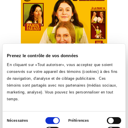
Prenez le contrôle de vos données
En cliquant sur «Tout autoriser», vous acceptez que soient
conservés sur votre appareil des témoins (cookies) à des fins
de navigation, d'analyse et de ciblage publicitaire. Ces
témoins sont partagés avec nos partenaires (médias sociaux,
marketing, analyse). Vous pouvez les personnaliser en tout
temps.
Sélection
Pour les amoureux du court métrage, les projets de création des
Nécessaires
Préférences
étudiants et des étudiantes de première année seront présentés dès
du
19 h le mardi 17 décembre à l’Espace le vrai monde? Venez les