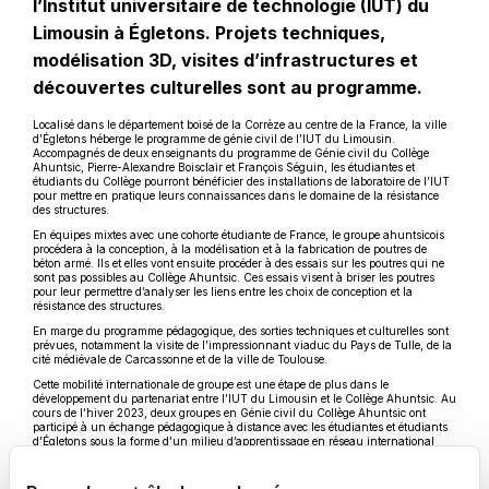
l’Institut universitaire de technologie (IUT) du
Limousin à Égletons. Projets techniques,
modélisation 3D, visites d’infrastructures et
découvertes culturelles sont au programme.
Localisé dans le département boisé de la Corrèze au centre de la France, la ville
d’Égletons héberge le programme de génie civil de l’IUT du Limousin.
Accompagnés de deux enseignants du programme de Génie civil du Collège
Ahuntsic, Pierre-Alexandre Boisclair et François Séguin, les étudiantes et
étudiants du Collège pourront bénéficier des installations de laboratoire de l’IUT
pour mettre en pratique leurs connaissances dans le domaine de la résistance
des structures.
En équipes mixtes avec une cohorte étudiante de France, le groupe ahuntsicois
procédera à la conception, à la modélisation et à la fabrication de poutres de
béton armé. Ils et elles vont ensuite procéder à des essais sur les poutres qui ne
sont pas possibles au Collège Ahuntsic. Ces essais visent à briser les poutres
pour leur permettre d’analyser les liens entre les choix de conception et la
résistance des structures.
En marge du programme pédagogique, des sorties techniques et culturelles sont
prévues, notamment la visite de l’impressionnant viaduc du Pays de Tulle, de la
cité médiévale de Carcassonne et de la ville de Toulouse.
Cette mobilité internationale de groupe est une étape de plus dans le
développement du partenariat entre l’IUT du Limousin et le Collège Ahuntsic. Au
cours de l’hiver 2023, deux groupes en Génie civil du Collège Ahuntsic ont
participé à un échange pédagogique à distance avec les étudiantes et étudiants
d’Égletons sous la forme d’un milieu d’apprentissage en réseau international
(MARI). La mobilité de groupe vise alors à renforcer les liens développés entre les
groupes pendant l’hiver 2023.