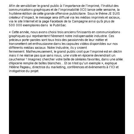
Afin de sensibiliser le grand public à l’importance de l’imprimé, l’Institut des
communications graphiques et de l’imprimabilité (ICI) lance cette semaine, la
huitième édition de cette grande offensive publicitaire. Sous le thème JE SUIS
créateur d’impact, le message sera diffusé via les médias imprimés et sociaux,
via le site Internet et la page Facebook de la Campagne ainsi qu’à plus de
500 000 exemplaires dans le PubliSac.
« Cette année, nous avons choisi trois anciens finissants en communications
graphiques qui représentent fièrement notre indispensable industrie. Ces
précieux porte-paroles sont tous trois des passionnés de leur métier et
transmettent cet enthousiasme dans les capsules vidéos disponibles sur nos
différents médias sociaux. Notre Industrie, ils y croient
fermement. Malheureusement, le grand public croit que l’imprimé est en déclin
mais il ne réalise pas que sans nous, une visite en épicerie deviendrait un
cauchemar ! Imaginez chercher votre boîte de céréales favorites, dans une allée
d’épicerie remplie de boîtes blanches… Et ce n’est qu’un exemple », explique
Hélène Pageau, directrice du marketing, conférences et évènements à l’ICI et
instigatrice du projet.