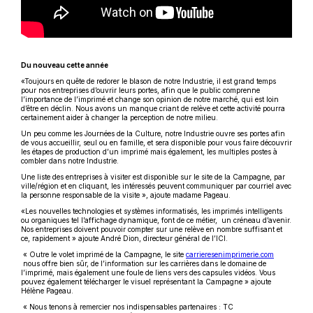
Du nouveau cette année
«Toujours en quête de redorer le blason de notre Industrie, il est grand temps
pour nos entreprises d’ouvrir leurs portes, afin que le public comprenne
l’importance de l’imprimé et change son opinion de notre marché, qui est loin
d’être en déclin. Nous avons un manque criant de relève et cette activité pourra
certainement aider à changer la perception de notre milieu.
Un peu comme les Journées de la Culture, notre Industrie ouvre ses portes afin
de vous accueillir, seul ou en famille, et sera disponible pour vous faire découvrir
les étapes de production d’un imprimé mais également, les multiples postes à
combler dans notre Industrie.
Une liste des entreprises à visiter est disponible sur le site de la Campagne, par
ville/région et en cliquant, les intéressés peuvent communiquer par courriel avec
la personne responsable de la visite », ajoute madame Pageau.
«Les nouvelles technologies et systèmes informatisés, les imprimés intelligents
ou organiques tel l’affichage dynamique, font de ce métier, un créneau d’avenir.
Nos entreprises doivent pouvoir compter sur une relève en nombre suffisant et
ce, rapidement » ajoute André Dion, directeur général de l’ICI.
« Outre le volet imprimé de la Campagne, le site
carrieresenimprimerie.com
Ce
nous offre bien sûr, de l’information sur les carrières dans le domaine de
lien
l’imprimé, mais également une foule de liens vers des capsules vidéos. Vous
s'ouvrira
pouvez également télécharger le visuel représentant la Campagne » ajoute
dans
Hélène Pageau.
une
« Nous tenons à remercier nos indispensables partenaires : TC
nouvelle