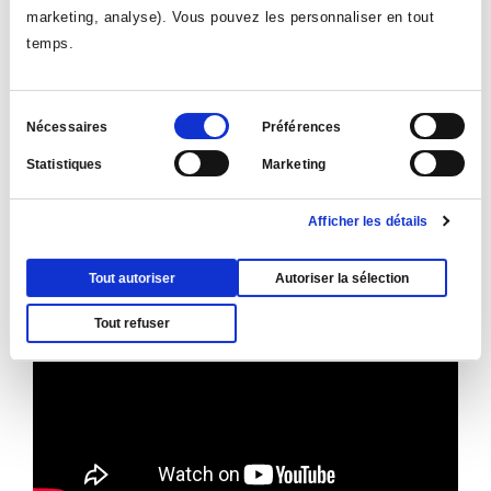
marketing, analyse). Vous pouvez les personnaliser en tout
temps.
Sélection
Nécessaires
Préférences
du
Statistiques
Marketing
consentement
Afficher les détails
Tout autoriser
Autoriser la sélection
Tout refuser