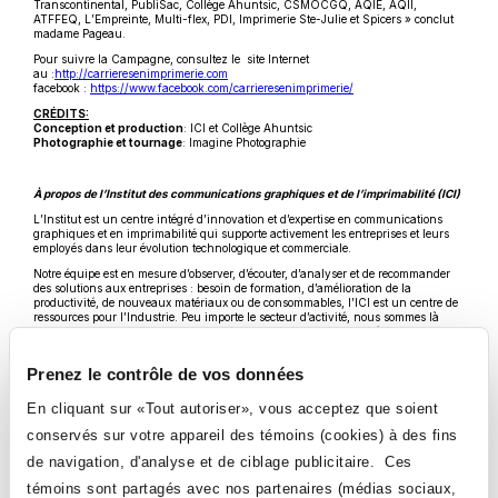
Transcontinental, PubliSac, Collège Ahuntsic, CSMOCGQ, AQIE, AQII,
fenêtre
ATFFEQ, L’Empreinte, Multi-flex, PDI, Imprimerie Ste-Julie et Spicers » conclut
madame Pageau.
Pour suivre la Campagne, consultez le site Internet
Ce
au :
http://carrieresenimprimerie.com
lien
Ce
facebook :
https://www.facebook.com/carrieresenimprimerie/
s'ouvrira
lien
CRÉDITS:
dans
s'ouvrira
Conception et production
: ICI et Collège Ahuntsic
une
dans
Photographie et tournage
: Imagine Photographie
nouvelle
une
fenêtre
nouvelle
fenêtre
À propos de l’Institut des communications graphiques et de l’imprimabilité (ICI)
L’Institut est un centre intégré d’innovation et d’expertise en communications
graphiques et en imprimabilité qui supporte activement les entreprises et leurs
employés dans leur évolution technologique et commerciale.
Notre équipe est en mesure d’observer, d’écouter, d’analyser et de recommander
des solutions aux entreprises : besoin de formation, d’amélioration de la
productivité, de nouveaux matériaux ou de consommables, l’ICI est un centre de
ressources pour l’Industrie. Peu importe le secteur d’activité, nous sommes là
pour supporter, solutionner, innover, former et informer le marché des
communications graphiques imprimées. L’Institut est également le CCTT
(Centre Collégial de Transfert de Technologies) du Collège Ahuntsic.
Prenez le contrôle de vos données
Ce
ICI :
http://www.i-ci.ca
lien
En cliquant sur «Tout autoriser», vous acceptez que soient
s'ouvrira
dans
conservés sur votre appareil des témoins (cookies) à des fins
une
nouvelle
de navigation, d'analyse et de ciblage publicitaire. Ces
fenêtre
témoins sont partagés avec nos partenaires (médias sociaux,