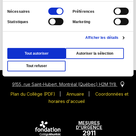
Sélection
Nécessaires
Préférences
du
Statistiques
Marketing
consentement
Afficher les détails
Suivez-nous
Tout autoriser
Autoriser la sélection
Ce
Ce
Ce
Ce
lien
lien
lien
lien
Tout refuser
s'ouvrira
s'ouvrira
s'ouvrira
s'ouvrira
dans
dans
dans
dans
Ce
9155, rue Saint-Hubert, Montréal (Québec) H2M 1Y8
une
une
une
une
lien
Ce
Plan du Collège (PDF)
nouvelle
nouvelle
|
Annuaire
nouvelle
|
Coordonnées et
nouvelle
s'ouvr
lien
fenêtre
horaires d'accueil
fenêtre
fenêtre
fenêtre
dans
s'ouvrira
une
dans
nouve
MESURES
une
D'URGENCE
fenêt
nouvelle
2911