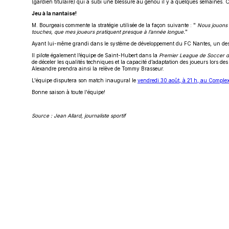
(gardien titulaire) qui a subi une blessure au genou il y a quelques semaines. O
Jeu à la nantaise!
M. Bourgeais commente la stratégie utilisée de la façon suivante : "
Nous jouons 
touches, que mes joueurs pratiquent presque à l’année longue.
"
Ayant lui-même grandi dans le système de développement du FC Nantes, un des clu
Il pilote également l’équipe de Saint-Hubert dans la
Premier League de Soccer 
de déceler les qualités techniques et la capacité d’adaptation des joueurs lors d
Alexandre prendra ainsi la relève de Tommy Brasseur.
L'équipe disputera son match inaugural le
vendredi 30 août, à 21 h, au Complex
Bonne saison à toute l'équipe!
Source : Jean Allard, journaliste sportif