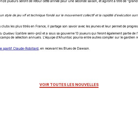
nze joueurs seront de retour cette année pour une seconde saison, et agiront à titre de "grand
un style de jeu vif et technique fondé sur le mouvement collectif et la rapidité d'exécution s
bs les plus titrés en France, il partage son savoir avec les jeunes et leur permet de progres
du Québec
(calibre semi-pro) et a sous sa gouverne 13 joueurs qui feront également partie de 
es camps de sélection annuels. L'équipe d'Ahuntsic pourra entre autres compter sur le gardien r
e sportif Claude-Robillard
, en recevant les Blues de Dawson.
VOIR TOUTES LES NOUVELLES