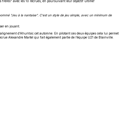
s frères" avec les 10 recrues, en poursuivant leur objectif ultime!
urnommé "Jeu à la nantaise". C'est un style de jeu simple, avec un minimum de
ser en jouant.
l’alignement d'Ahuntsic cet automne. En pilotant ces deux équipes cela lui permet
ecrue Alexandre Martel qui fait également partie de l’équipe U21 de Blainville.