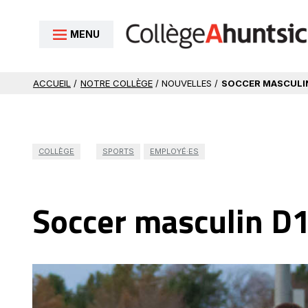
Aller au contenu
MENU
ACCUEIL
/
NOTRE COLLÈGE
/ NOUVELLES /
SOCCER MASCULIN 
COLLÈGE
SPORTS
EMPLOYÉ·ES
Soccer masculin D1