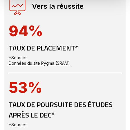
Vers la réussite
94%
TAUX DE PLACEMENT*
*Source:
Ce
Données du site Pygma (SRAM)
lien
s'ouvrira
dans
53%
une
nouvelle
fenêtre
TAUX DE POURSUITE DES ÉTUDES
APRÈS LE DEC*
*Source: