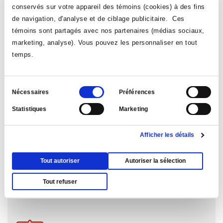
Formation polyvalente
conservés sur votre appareil des témoins (cookies) à des fins
de navigation, d'analyse et de ciblage publicitaire. Ces
témoins sont partagés avec nos partenaires (médias sociaux,
marketing, analyse). Vous pouvez les personnaliser en tout
temps.
Sélection
Nécessaires
Préférences
du
Statistiques
Marketing
consentement
Afficher les détails
Tout autoriser
Autoriser la sélection
Tout refuser