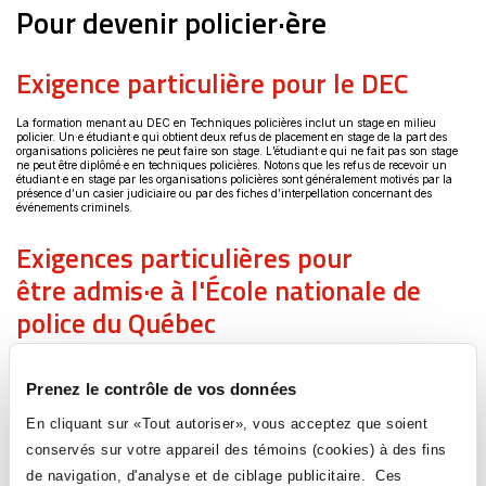
s'ouvrira
Pour devenir policier·ère
dans
une
nouvelle
fenêtre
Exigence particulière pour le DEC
La formation menant au DEC en Techniques policières inclut un stage en milieu
policier. Un·e étudiant·e qui obtient deux refus de placement en stage de la part des
organisations policières ne peut faire son stage. L’étudiant·e qui ne fait pas son stage
ne peut être diplômé·e en techniques policières. Notons que les refus de recevoir un
étudiant·e en stage par les organisations policières sont généralement motivés par la
présence d’un casier judiciaire ou par des fiches d’interpellation concernant des
événements criminels.
Exigences particulières pour
être admis·e à l'École nationale de
police du Québec
Être détenteur·trice d’un diplôme d’études collégiales
Prenez le contrôle de vos données
(DEC) en Techniques policières et répondre aux critères
spécifiques d’admission de l’ENPQ (consulter le site Web
En cliquant sur «Tout autoriser», vous acceptez que soient
Ce
de l’ENPQ:
www.enpq.qc.ca
).
conservés sur votre appareil des témoins (cookies) à des fins
lien
de navigation, d'analyse et de ciblage publicitaire. Ces
Avant d’effectuer le programme de formation initiale en