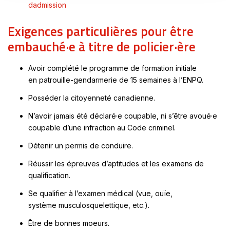
Ce
dadmission
lien
Exigences particulières pour être
s'ouvrira
dans
embauché·e à titre de policier·ère
une
nouvelle
Avoir complété le programme de formation initiale
fenêtre
en patrouille-gendarmerie de 15 semaines à l’ENPQ.
Posséder la citoyenneté canadienne.
N’avoir jamais été déclaré·e coupable, ni s’être avoué·e
coupable d’une infraction au Code criminel.
Détenir un permis de conduire.
Réussir les épreuves d’aptitudes et les examens de
qualification.
Se qualifier à l’examen médical (vue, ouïe,
système musculosquelettique, etc.).
Être de bonnes moeurs.