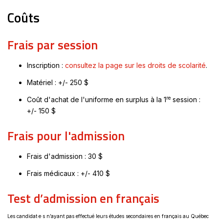
Coûts
Frais par session
Ce
Inscription :
consultez la page sur les droits de scolarité
.
lien
Matériel : +/- 250 $
s'ou
dan
re
Coût d'achat de l'uniforme en surplus à la 1
session :
une
+/- 150 $
nou
Frais pour l'admission
fenê
Frais d'admission : 30 $
Frais médicaux : +/- 410 $
Test d’admission en français
Les candidat·e·s n’ayant pas effectué leurs études secondaires en français au Québec