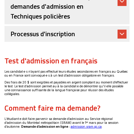
demandes d'admission en
Techniques policières
Processus d'inscription
Test d'admission en français
Les candidat·e·s n’ayant pas effectué leurs études secondaires en français au Québec
ou en France sont convoqué·e·s à un test d’admission obligatoire en français.
Des frais de 20 $ sont exigibles et payables en argent comptant au moment d’effectuer
le test. Le test d’admission permet au·à la candidat·e de démontrer qu'il·elle possède
une connaissance suffisante de la langue française pour réussir des études
collégiales.
Comment faire ma demande?
L’étudiant·e doit faire parvenir sa demande d’admission au Service régional
er
d’admission du Montréal métropolitain (SRAM) avant le 1
mars pour la session
Ce
d’automne.
Demande d’admission en ligne :
admission.sram.qc.ca
.
lien