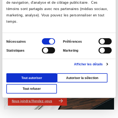
de navigation, d'analyse et de ciblage publicitaire. Ces
témoins sont partagés avec nos partenaires (médias sociaux,
marketing, analyse). Vous pouvez les personnaliser en tout
temps.
Conseiller virtuel - FAQ
Sélection
Nécessaires
Préférences
du
Statistiques
Marketing
consentement
Afficher les détails
Tout autoriser
Autoriser la sélection
Tout refuser
Nous joindre/Rendez-vous