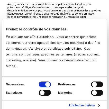
Au programme, de nombreux ateliers participatifs se dérouleront tous en
présence au Collège. Ces ateliers seront des espaces d’échange et
d’expérimentation, conçus pour vous permettre d’explorer de nouvelles approches
pédagogiques. La conférence d’ouverture, quant à elle, se tiendra en mode
hybride permettant ainsi une large participation du réseau collégial.
Pour connaître l'ensemble de la programmation, rendez-vous sur la
Ce
page
Colloque pédagogique
. Notez qu'il vous est possible de cliquer sur les
Prenez le contrôle de vos données
lien
différentes activités et accéder à leur fiche-événement pour en savoir davantage
s'ouvrira
sur leur contenu.
dans
En cliquant sur «Tout autoriser», vous acceptez que soient
Les places pour certains ateliers sont limitées. Réservez la vôtre dès maintenant!
une
nouvelle
conservés sur votre appareil des témoins (cookies) à des fins
fenêtre
Ce
Inscrivez-vous ici
de navigation, d'analyse et de ciblage publicitaire. Ces
lien
s'ouvrira
VOIR TOUTES LES NOUVELLES
témoins sont partagés avec nos partenaires (médias sociaux,
dans
une
marketing, analyse). Vous pouvez les personnaliser en tout
nouvelle
fenêtre
temps.
Sélection
Nécessaires
Préférences
du
Statistiques
Marketing
consentement
Suivez-nous
Ce
Ce
Ce
Ce
Afficher les détails